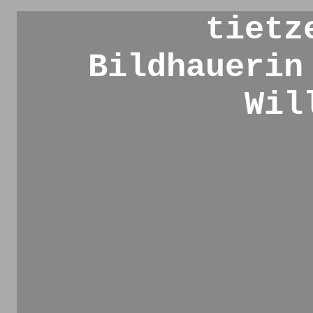
tietz
Bildhauerin
Wil